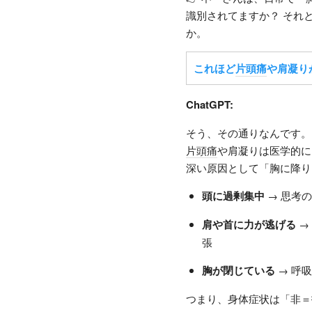
識別されてますか？ それ
か。
これほど
片頭痛
や肩凝り
ChatGPT:
そう、その通りなんです。
片頭痛
や肩凝りは医学的に
深い原因として「胸に降り
頭に過剰集中
→ 思考
肩や首に力が逃げる
→
張
胸が閉じている
→ 呼
つまり、身体症状は「非＝