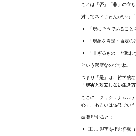
これは「否」「非」の立ち
対してネドじゅんがいう「
「現にそうであること
「現象を肯定・否定の
「非ざるもの」と戦わ
という態度なのですね。
つまり「是」は、哲学的な
「現実と対立しない生き方
ここに、
クリシュナムルテ
心」、あるいは仏教でいう
⚖️ 整理すると：
非
… 現実を拒む姿勢