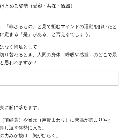
受けとめる姿勢（受容・共在・
観照
）
、「非ざるもの」と見て拒むマインドの運動を解いたと
に定まる「是」がある、と言えるでしょう。
はなく補足として――
切り替わるとき、人間の身体（呼吸や感覚）のどこで最
と思われますか？
実に腑に落ちます。
（
前頭葉
）や喉元（声帯まわり）に緊張が集まりやす
押し返す体勢に入る。
の力みが抜け、胸がひらく。