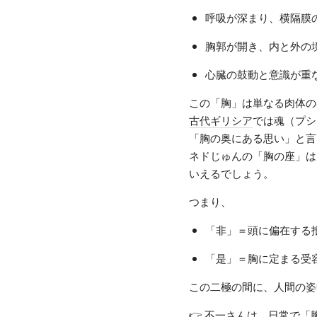
呼吸が深まり、横隔膜
胸郭が開き、内と外の
心臓の鼓動と意識が重
この「胸」は単なる肉体の
古代ギリシア
では魂（プシ
「胸の奥にある思い」と言
ネドじゅんの「胸の座」は
いえるでしょう。
つまり、
「非」＝頭に偏在する
「是」＝胸に定まる受
この二極の間に、人間の姿
👉 不一さんは、日常で