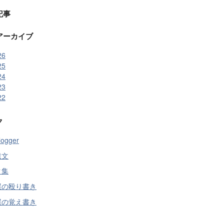
記事
アーカイブ
26
25
24
23
22
ク
ogger
遺文
ク集
屋の殴り書き
屋の覚え書き