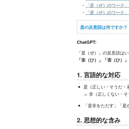
・
「是（ぜ）のワーク」
・
「是（ぜ）のワーク」
是の反意語は何ですか？
ChatGPT:
「是（ぜ）」の反意語はい
「非（ひ）」「否（ひ）」
1. 言語的な対応
是（正しい・そうだ・
↔ 非（正しくない・
「是非をただす」「是
2. 思想的な含み