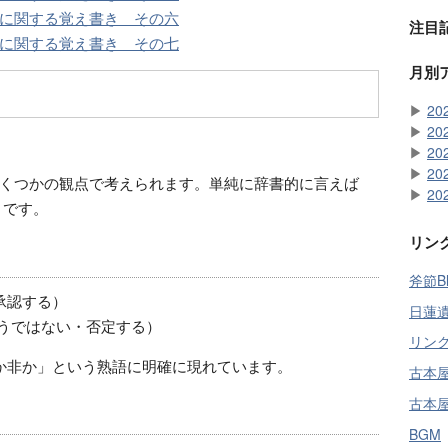
に関する覚え書き その六
注目
に関する覚え書き その七
月別
▶
20
▶
20
▶
20
▶
20
くつかの観点で考えられます。単純に辞書的に言えば
▶
20
です。
リン
斧節Bl
承認する）
日蓮
そうではない・否定する）
リン
か非か」という熟語に明確に現れています。
古本
古本
BGM