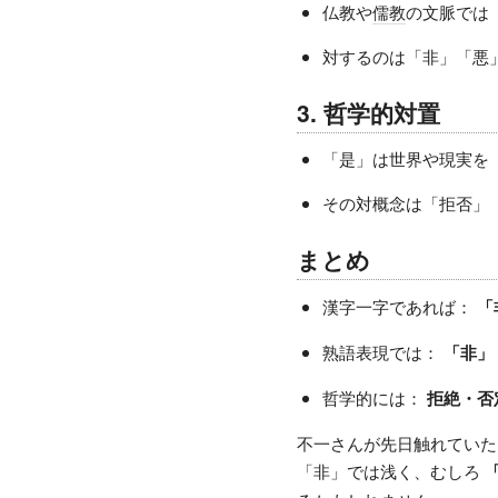
仏教や
儒教
の文脈では
対するのは「非」「悪
3. 哲学的対置
「是」は世界や現実を
その対概念は「拒否」
まとめ
漢字一字であれば：
「
熟語表現では：
「非」
哲学的には：
拒絶・否
不一さんが先日触れていた
「非」では浅く、むしろ